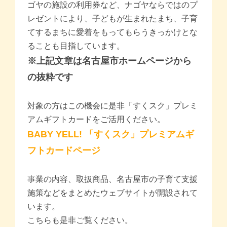
ゴヤの施設の利用券など、ナゴヤならではのプ
レゼントにより、子どもが生まれたまち、子育
価格帯別
てするまちに愛着をもってもらうきっかけとな
ることも目指しています。
カテゴリー
※上記文章は名古屋市ホームページから
の抜粋です
ブランド
対象の方はこの機会に是非「すくスク」プレミ
＞
ログイン
＞
カートを見る
アムギフトカードをご活用ください。
＞
会社概要
＞
お問い合わせ
BABY YELL! 「すくスク」プレミアムギ
フトカードページ
プライバシーポリシー
特定商取引法に基づく表記
事業の内容、取扱商品、名古屋市の子育て支援
施策などをまとめたウェブサイトが開設されて
います。
こちらも是非ご覧ください。