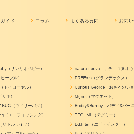
用ガイド
コラム
よくある質問
お問い
o baby（サンリオベビー）
natura nuova（ナチュラヌオ
e（ピープル）
FREEats（グランデックス）
yal（トイローヤル）
Curious George（おさるの
o（ビリボ）
Mgnet（マグネット）
LY BUG（ウィリーバグ）
Buddy&Barney（バディ&バー
ishing（エコフィッシング）
TEGUMII（テグミー）
life（リトルライフ）
Ed.Inter（エド・インター）
park（アップルパーク）
Erzi（エリツィ）