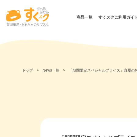
商品一覧
すくスクご利用ガイ
月齢・年齢別
価格
０カ月～
1歳～
～999円
3カ月～
2歳～
トップ
News一覧
「期間限定スペシャルプライス」真夏の
1,000
6カ月～
3歳～
2,000
ママ・パパ
3,000
5,000
10,00
15,00
無料サ