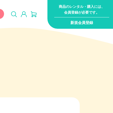
商品のレンタル・購入には、
会員登録が必要です。
新規会員登録
ジム・ジャン
キャラクター
おまかせセット
サー
無料サンプル（試供
品
品）