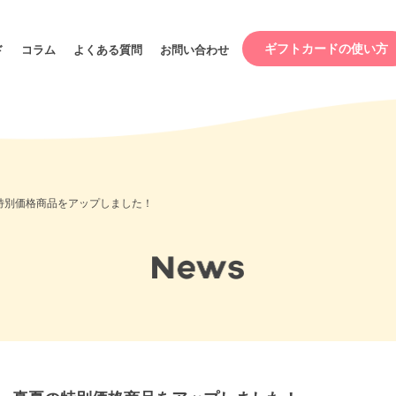
ギフトカードの使い方
ド
コラム
よくある質問
お問い合わせ
帯別
カテゴリー
期間限定スペシャル
ベビー
プライス
パー
特別価格商品をアップしました！
円～
赤ちゃんのおもちゃ
バウン
円～
知育おもちゃ
育児用
円～
円～
0円～
0円～
ンプル（試供品）