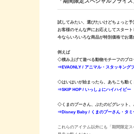
「期間限定スペシャルプライス
商品一覧トップ
試してみたい、選びたいけどちょっと予算
お客様のそんな声にお応えしてスタート
今ならいろいろな商品が特別価格でお選
例えば
◇積み上げて遊べる動物モチーフのブロ
⇒EVAONLY / アニマル・スタッキング
◇はいはいが始まったら、あちこち動く
⇒SKIP HOP / いっしょにハイハイビー
◇くまのプーさん、ぶたのピグレット、
⇒Disney Baby / くまのプーさん
これらのアイテム以外にも「期間限定ス