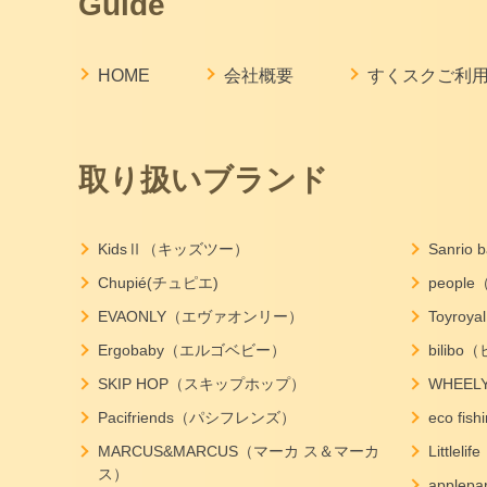
Guide
HOME
会社概要
すくスクご利
取り扱いブランド
KidsⅡ（キッズツー）
Sanri
Chupié(チュピエ)
peopl
EVAONLY（エヴァオンリー）
Toyro
Ergobaby（エルゴベビー）
bilib
SKIP HOP（スキップホップ）
WHEE
Pacifriends（パシフレンズ）
eco f
MARCUS&MARCUS（マーカ ス＆マーカ
Little
ス）
apple