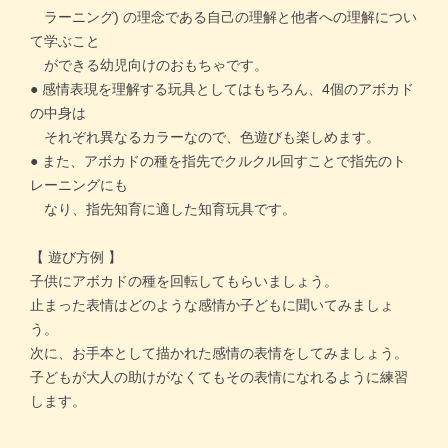
ラーニング) の理念である自己の理解と他者への理解につい
て学ぶこと
価格帯別
ができる幼児向けのおもちゃです。
● 感情表現を理解する玩具としてはもちろん、4個のアボカド
カテゴリー
の中身は
それぞれ異なるカラーなので、色遊びも楽しめます。
● また、アボカドの種を指先でクルクル回すことで指先のト
ブランド
レーニングにも
なり、指先知育に適した知育玩具です。
＞
ログイン
＞
カートを見る
【 遊び方例 】
＞
会社概要
＞
お問い合わせ
子供にアボカドの種を回転してもらいましょう。
止まった表情はどのような感情か子どもに聞いてみましょ
プライバシーポリシー
う。
特定商取引法に基づく表記
次に、お手本として描かれた感情の表情をしてみましょう。
子どもが大人の助けがなくてもその表情になれるように練習
します。