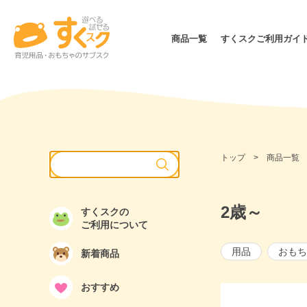
商品一覧
すくスクご利用ガイ
月齢・年齢別
価格
０カ月～
1歳～
～999円
3カ月～
2歳～
トップ
商品一覧
1,000
6カ月～
3歳～
2,000
ママ・パパ
3,000
2歳～
すくスクの
ご利用について
5,000
10,00
用品
おもち
新着商品
15,00
おすすめ
無料サ