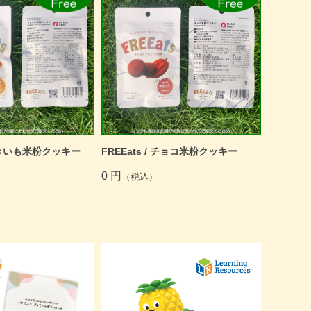
/ やきいも米粉クッキー
FREEats / チョコ米粉クッキー
0 円
（税込）