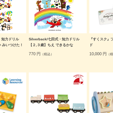
田式・知力ドリル
Silverback/七田式・知力ドリル
『すくスク』
い みいつけた！
【２,３歳】ちえ できるかな
ド
770 円
10,000 円
（税込）
（