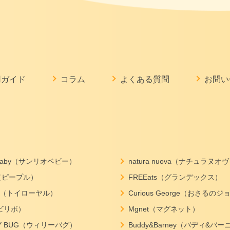
用ガイド
コラム
よくある質問
お問い
o baby（サンリオベビー）
natura nuova（ナチュラヌオ
e（ピープル）
FREEats（グランデックス）
yal（トイローヤル）
Curious George（おさるの
o（ビリボ）
Mgnet（マグネット）
LY BUG（ウィリーバグ）
Buddy&Barney（バディ&バー