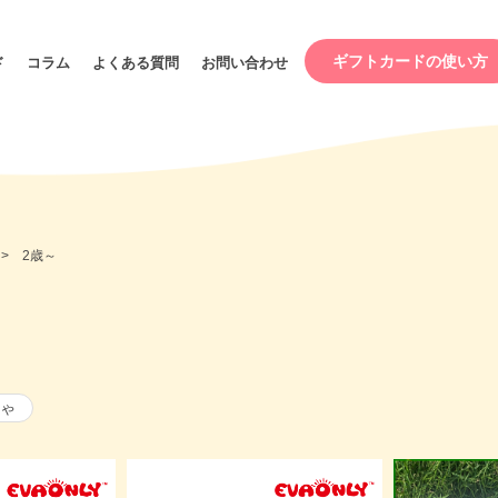
ギフトカードの使い方
ド
コラム
よくある質問
お問い合わせ
帯別
カテゴリー
期間限定スペシャル
ベビー
プライス
パー
2歳～
円～
赤ちゃんのおもちゃ
バウン
円～
知育おもちゃ
育児用
円～
円～
0円～
ゃ
0円～
ンプル（試供品）