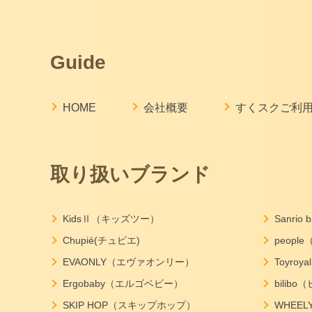
Guide
HOME
会社概要
すくスクご利
取り扱いブランド
KidsⅡ（キッズツー）
Sanri
Chupié(チュピエ)
peopl
EVAONLY（エヴァオンリー）
Toyro
Ergobaby（エルゴベビー）
bilib
SKIP HOP（スキップホップ）
WHEE