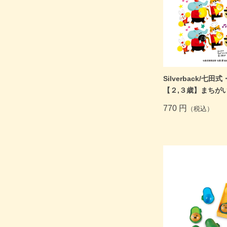
Silverback/七
【２,３歳】まちが
770 円
（税込）