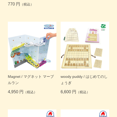
770 円
（税込）
価格帯別
カテゴリー
ブランド
＞
ログイン
＞
カートを見る
＞
会社概要
＞
お問い合わせ
Magnet / マグネット マーブ
woody puddy / はじめてのし
ルラン
ょうぎ
プライバシーポリシー
特定商取引法に基づく表記
4,950 円
6,600 円
（税込）
（税込）