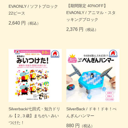
商品一覧トップ
【期間限定 40%OFF】
EVAONLY / ソフトブロック
EVAONLY / アニマル・スタ
22ピース
すくスクご利用ガイド
ッキングブロック
2,640 円
（税込）
2,376 円
（税込）
コラム
よくある質問
お問い合わせ
Silverback/七田式・知力ドリ
SilverBack / ドキ！ドキ！ぺ
ル【２,３歳】まちがい みい
んぎんハンマー
つけた！
月齢・年齢別
880 円
（税込）