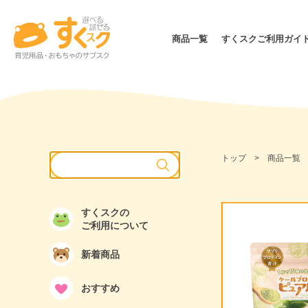
商品一覧
すくスクご利用ガイ
月齢・年齢別
価格
０カ月～
1歳～
～999円
3カ月～
2歳～
トップ
商品一覧
1,000
6カ月～
3歳～
2,000
ママ・パパ
3,000
すくスクの
ご利用について
5,000
10,00
新着商品
15,00
おすすめ
無料サ