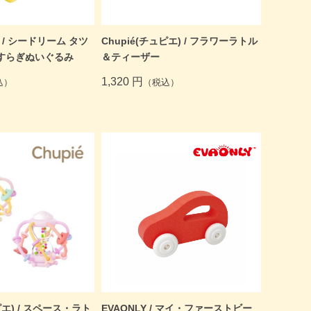
ein / シードリーム タツ
Chupié(チュピエ) / フラワーラトル
すらぎぬいぐるみ
＆ティーザー
1,320 円
込）
（税込）
ピエ) / スペース・ラト
EVAONLY / マイ・ファーストビー