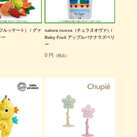
（フルッテート） / グァ
natura nuova（チュラヌオヴァ）/
リー
Baby Fruit アップルバナナラズベリ
ー
0 円
（税込）