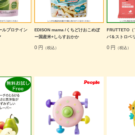
新着商品
おすすめ
/ケールプロテイン
EDISON mama /くちどけおこめぼ
FRUTTETO
マ
ー国産米+しらすおかか
バ＆ストロベ
0 円
0 円
（税込）
（税込）