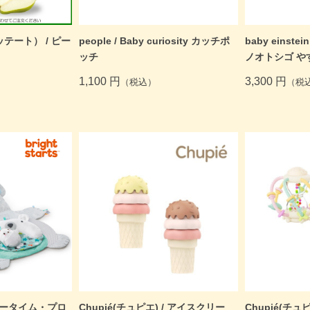
ッテート） / ピー
people / Baby curiosity カッチポ
baby einst
ッチ
ノオトシゴ や
1,100 円
3,300 円
（税込）
（税
/ タミータイム・プロ
Chupié(チュピエ) / アイスクリー
Chupié(チュ