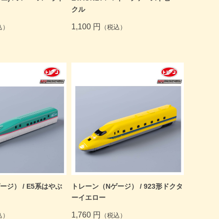
クル
1,100 円
込）
（税込）
ジ） / E5系はやぶ
トレーン（Nゲージ） / 923形ドクタ
ーイエロー
1,760 円
込）
（税込）