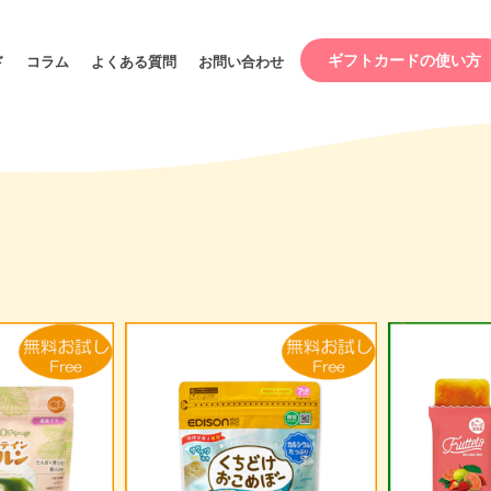
ギフトカードの使い方
ド
コラム
よくある質問
お問い合わせ
帯別
カテゴリー
期間限定スペシャル
ベビー
プライス
パー
円～
赤ちゃんのおもちゃ
バウン
円～
知育おもちゃ
育児用
円～
円～
0円～
0円～
ンプル（試供品）