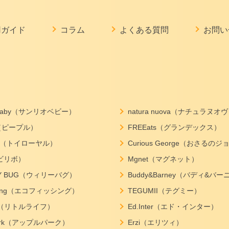
用ガイド
コラム
よくある質問
お問い
o baby（サンリオベビー）
natura nuova（ナチュラヌオ
e（ピープル）
FREEats（グランデックス）
yal（トイローヤル）
Curious George（おさるの
o（ビリボ）
Mgnet（マグネット）
LY BUG（ウィリーバグ）
Buddy&Barney（バディ&バー
ishing（エコフィッシング）
TEGUMII（テグミー）
life（リトルライフ）
Ed.Inter（エド・インター）
park（アップルパーク）
Erzi（エリツィ）