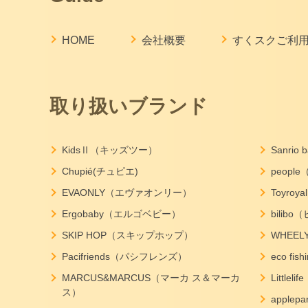
HOME
会社概要
すくスクご利
取り扱いブランド
KidsⅡ（キッズツー）
Sanri
Chupié(チュピエ)
peopl
EVAONLY（エヴァオンリー）
Toyro
Ergobaby（エルゴベビー）
bilib
SKIP HOP（スキップホップ）
WHEE
Pacifriends（パシフレンズ）
eco f
MARCUS&MARCUS（マーカ ス＆マーカ
Little
ス）
apple