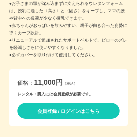
●お子さまの頭が沈み込まずに支えられるウレタンフォーム
は、授乳に適した〈高さ〉と〈固さ〉をキープし、ママの腰
価格帯別
や背中への負荷が少なく授乳できます。
●赤ちゃんがおっぱいを飲みやすい、親子が向き合った姿勢に
カテゴリー
導くカーブ設計。
●リニューアルで追加されたサポートベルトで、ピローのズレ
を軽減しさらに使いやすくなりました。
ブランド
●必ずカバーを取り付けて使用してください。
＞
ログイン
＞
カートを見る
＞
会社概要
＞
お問い合わせ
11,000円
価格：
（税込）
レンタル・購入には会員登録が必要です。
プライバシーポリシー
特定商取引法に基づく表記
会員登録 / ログインはこちら