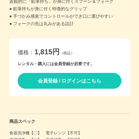
直観的に「鉛筆持ち」が身に付くスプーン＆フォーク
● 鉛筆持ちが身に付く特徴的なグリップ
価格帯別
● 手づかみ感覚でコントロールができ口に運びやすい
● フォークの先は丸みがある設計
カテゴリー
ブランド
1,815円
価格：
（税込）
レンタル・購入には会員登録が必要です。
＞
ログイン
＞
カートを見る
会員登録 / ログインはこちら
＞
会社概要
＞
お問い合わせ
プライバシーポリシー
特定商取引法に基づく表記
商品スペック
食器洗浄機【〇】 電子レンジ【不可】