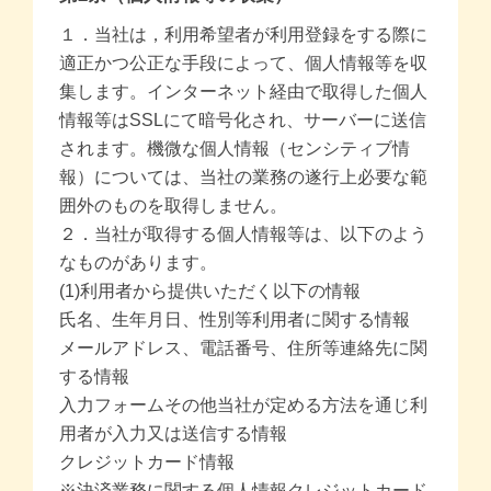
１．当社は，利用希望者が利用登録をする際に
価格帯別
適正かつ公正な手段によって、個人情報等を収
集します。インターネット経由で取得した個人
カテゴリー
情報等はSSLにて暗号化され、サーバーに送信
されます。機微な個人情報（センシティブ情
報）については、当社の業務の遂行上必要な範
ブランド
囲外のものを取得しません。
２．当社が取得する個人情報等は、以下のよう
＞
ログイン
＞
カートを見る
なものがあります。
＞
会社概要
＞
お問い合わせ
(1)利用者から提供いただく以下の情報
氏名、生年月日、性別等利用者に関する情報
メールアドレス、電話番号、住所等連絡先に関
プライバシーポリシー
する情報
特定商取引法に基づく表記
入力フォームその他当社が定める方法を通じ利
用者が入力又は送信する情報
クレジットカード情報
※決済業務に関する個人情報クレジットカード