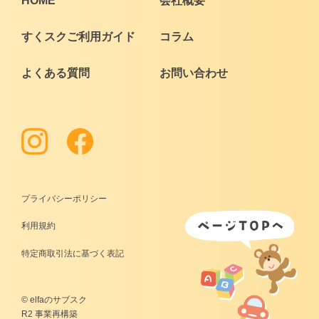
HOME
会社概要
価格帯別
すくスクご利用ガイド
コラム
よくある質問
お問い合わせ
カテゴリー
ブランド
＞
ログイン
＞
カートを見る
＞
会社概要
＞
お問い合わせ
プライバシーポリシー
利用規約
プライバシーポリシー
特定商取引法に基づく表記
特定商取引法に基づく表記
© elfaのサブスク
R2 事業再構築