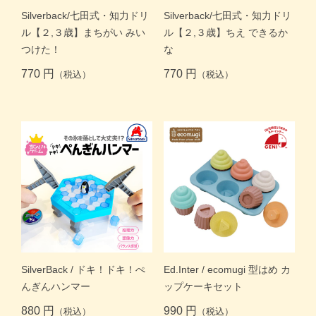
商品一覧トップ
Silverback/七田式・知力ドリ
Silverback/七田式・知力ドリ
ル【２,３歳】まちがい みい
ル【２,３歳】ちえ できるか
すくスクご利用ガイド
つけた！
な
770 円
770 円
（税込）
（税込）
コラム
よくある質問
お問い合わせ
SilverBack / ドキ！ドキ！ぺ
Ed.Inter / ecomugi 型はめ カ
んぎんハンマー
ップケーキセット
月齢・年齢別
880 円
990 円
（税込）
（税込）