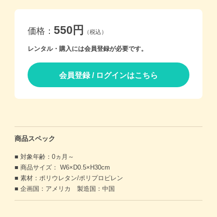
価格帯別
550円
価格：
（税込）
レンタル・購入には会員登録が必要です。
カテゴリー
会員登録 / ログインはこちら
ブランド
＞
ログイン
＞
カートを見る
＞
会社概要
＞
お問い合わせ
商品スペック
プライバシーポリシー
■ 対象年齢：0ヵ月～
■ 商品サイズ： W6×D0.5×H30cm
特定商取引法に基づく表記
■ 素材：ポリウレタン/ポリプロピレン
■ 企画国：アメリカ 製造国：中国