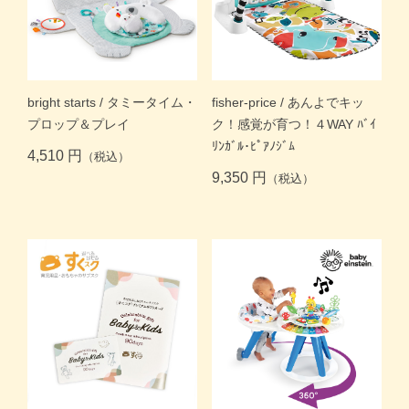
商品一覧トップ
すくスクご利用ガイド
bright starts / タミータイム・
fisher-price / あんよでキッ
コラム
プロップ＆プレイ
ク！感覚が育つ！４WAY ﾊﾞｲ
ﾘﾝｶﾞﾙ･ﾋﾟｱﾉｼﾞﾑ
4,510 円
（税込）
よくある質問
9,350 円
（税込）
お問い合わせ
月齢・年齢別