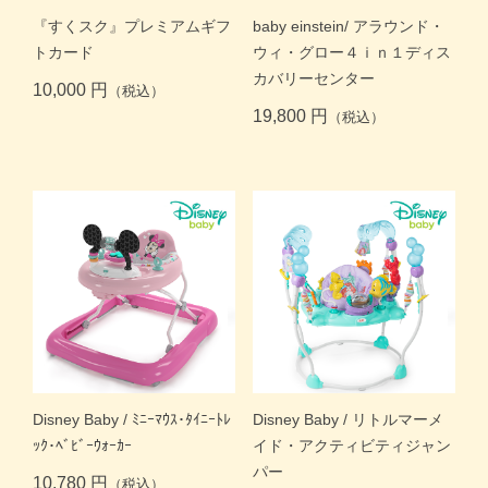
『すくスク』プレミアムギフ
baby einstein/ アラウンド・
価格帯別
トカード
ウィ・グロー４ｉｎ１ディス
カバリーセンター
10,000 円
（税込）
カテゴリー
19,800 円
（税込）
ブランド
＞
ログイン
＞
カートを見る
＞
会社概要
＞
お問い合わせ
プライバシーポリシー
特定商取引法に基づく表記
Disney Baby / ﾐﾆｰﾏｳｽ･ﾀｲﾆｰﾄﾚ
Disney Baby / リトルマーメ
ｯｸ･ﾍﾞﾋﾞｰｳｫｰｶｰ
イド・アクティビティジャン
パー
10,780 円
（税込）