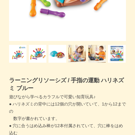
商品一覧トップ
すくスクご利用ガイド
コラム
よくある質問
お問い合わせ
ラーニングリソーシズ / 手指の運動 ハリネズ
ミ ブルー
遊びながら学べるカラフルで可愛い知育玩具♪
● ハリネズミの背中には12個の穴が開いていて、1から12まで
の
数字が書かれています。
● 穴に合うはめ込み棒が12本付属されていて、穴に棒をはめ
月齢・年齢別
込む