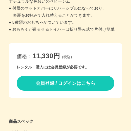
ナチュラルな色合いのベビージム
● 付属のマットカバーはリバーシブルになっており、
価格帯別
表裏をお好みで入れ替えることができます。
● 5種類のおもちゃがついています。
● おもちゃが吊るせるトイバーは折り畳み式で片付け簡単
カテゴリー
ブランド
11,330円
価格：
（税込）
レンタル・購入には会員登録が必要です。
＞
ログイン
＞
カートを見る
＞
会社概要
＞
お問い合わせ
会員登録 / ログインはこちら
プライバシーポリシー
特定商取引法に基づく表記
商品スペック