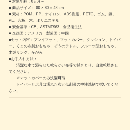
■ 対象年齢：0ヵ月～
■ 商品サイズ： 80 × 80 × 48 cm
■ 素材：POM、PP、ナイロン、ABS樹脂、PETG、ゴム、鋼、
PE、合板、木、ポリエステル
■ 安全基準：CE、ASTMF963、食品衛生法
■ 企画国：アメリカ 製造国：中国
■セット内容：プレイマット、マットカバー、クッション、トイバ
ー、くまの布製おもちゃ、ぞうのラトル、フルーツ型おもちゃ、
木製リング、かがみ
■お手入れ方法：
清潔な水で湿らせた軟らかい布等で拭きとり、自然乾燥させ
てください。
※マットカバーのみ洗濯可能
トイバーと玩具は濡れた布と低刺激の中性洗剤で拭いてくだ
さい。